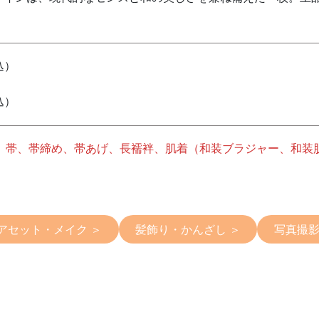
込）
込）
、帯、帯締め、帯あげ、長襦袢、肌着（和装ブラジャー、和装
アセット・メイク ＞
髪飾り・かんざし ＞
写真撮影