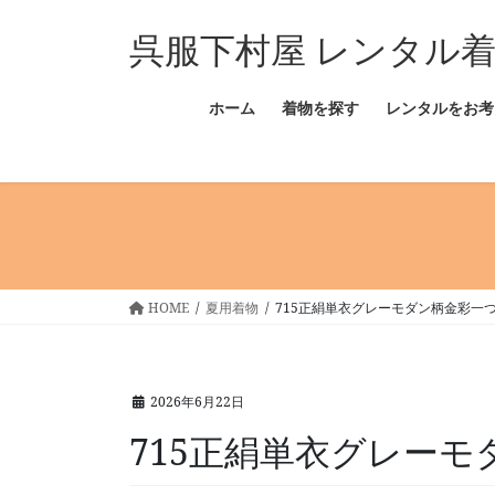
コ
ナ
呉服下村屋 レンタル
ン
ビ
テ
ゲ
ン
ー
ホーム
着物を探す
レンタルをお考
ツ
シ
へ
ョ
ス
ン
キ
に
ッ
移
プ
動
HOME
夏用着物
715正絹単衣グレーモダン柄金彩一
2026年6月22日
715正絹単衣グレー