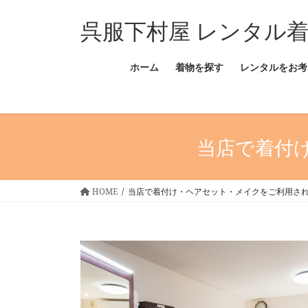
コ
ナ
呉服下村屋 レンタル
ン
ビ
テ
ゲ
ン
ー
ホーム
着物を探す
レンタルをお考
ツ
シ
へ
ョ
ス
ン
キ
に
ッ
移
当店で着付
プ
動
HOME
当店で着付け・ヘアセット・メイクをご利用さ