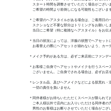
　スタート時間を調整させていただく場合がござい
　ご希望の時間より前倒しになる可能性もございま
＊ご希望のヘアスタイルがある場合は、ご着用日の一
　スクショなど不要な部分はトリミングをお願いし
　当日にご希望（特に複雑なヘアスタイル）をお伝
＊当日の状況によっては、洋服の状態でヘアセット
　お着替えの際にヘアセットが崩れないよう、カー
＊メイク予約がある方は、必ずご来店前にファンデ
＊お客様ご自身でヘアセットやメイクを行うスペー
　ございません。ご自身でされる場合は、必ずお店
＊レンタル品、及びヘアメイクなどによる肌荒れ・
　一切の責任を負いません
＊同伴者様がお待ちいたただくスペースが限られて
　ご本人様以外で店内にお入りいただける同伴者の
　男性のお客様はお断りさせていただく場合がござ