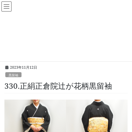
コ
ナ
呉服下村屋 レンタル着物アシス
ン
ビ
ト
テ
ゲ
ン
ー
ツ
シ
黒留袖
へ
ョ
ス
ン
キ
に
HOME
黒留袖
330.正絹正倉院辻が花柄黒留袖
ッ
移
プ
動
2023年11月12日
黒留袖
330.正絹正倉院辻が花柄黒留袖