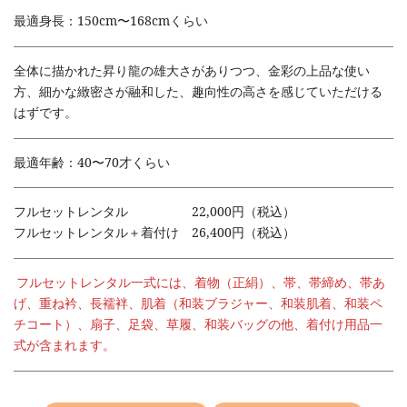
最適身長：150cm〜168cmくらい
全体に描かれた昇り龍の雄大さがありつつ、金彩の上品な使い
方、細かな緻密さが融和した、趣向性の高さを感じていただける
はずです。
最適年齢：40〜70才くらい
フルセットレンタル 22,000円（税込）
フルセットレンタル＋着付け 26,400円（税込）
フルセットレンタル一式には、着物（正絹）、帯、帯締め、帯あ
げ、重ね衿、長襦袢、肌着（和装ブラジャー、和装肌着、和装ペ
チコート）、扇子、足袋、草履、和装バッグの他、着付け用品一
式が含まれます。