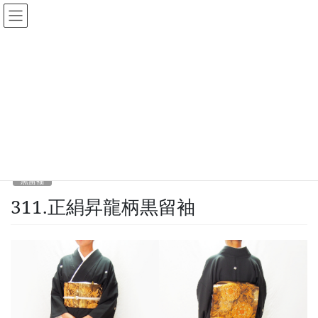
コ
ナ
呉服下村屋 レンタル着物アシス
ン
ビ
ト
テ
ゲ
ン
ー
ツ
シ
黒留袖
へ
ョ
ス
ン
キ
に
HOME
黒留袖
311.正絹昇龍柄黒留袖
ッ
移
プ
動
2023年11月9日
黒留袖
311.正絹昇龍柄黒留袖