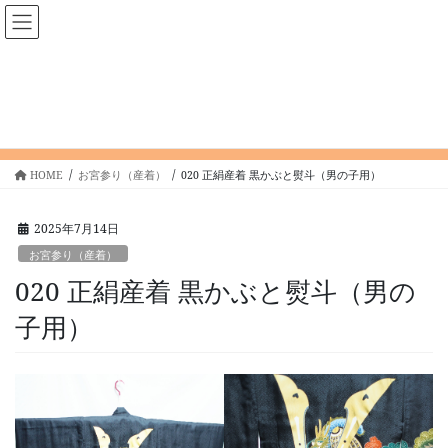
コ
ナ
呉服下村屋 レンタル着物アシス
ン
ビ
ト
テ
ゲ
ン
ー
ツ
シ
お宮参り（産着）
へ
ョ
ス
ン
キ
に
HOME
お宮参り（産着）
020 正絹産着 黒かぶと熨斗（男の子用）
ッ
移
プ
動
2025年7月14日
お宮参り（産着）
020 正絹産着 黒かぶと熨斗（男の
子用）