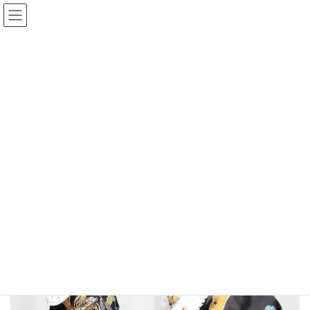
コ
ナ
呉服下村屋 レンタル着物アシス
ン
ビ
ト
テ
ゲ
ン
ー
ツ
シ
お宮参り（産着）
へ
ョ
ス
ン
キ
に
HOME
お宮参り（産着）
017 正絹産着 黒かぶと（男の子用）
ッ
移
プ
動
2024年1月21日
お宮参り（産着）
017 正絹産着 黒かぶと（男の子
用）