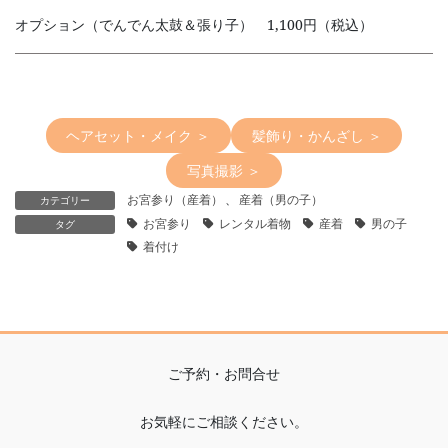
オプション（でんでん太鼓＆張り子） 1,100円（税込）
ヘアセット・メイク ＞
髪飾り・かんざし ＞
写真撮影 ＞
お宮参り（産着）
、
産着（男の子）
カテゴリー
お宮参り
レンタル着物
産着
男の子
タグ
着付け
ご予約・お問合せ
お気軽にご相談ください。