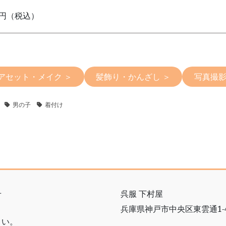
0円（税込）
アセット・メイク ＞
髪飾り・かんざし ＞
写真撮影
男の子
着付け
せ
呉服 下村屋
兵庫県神戸市中央区東雲通1-4
さい。