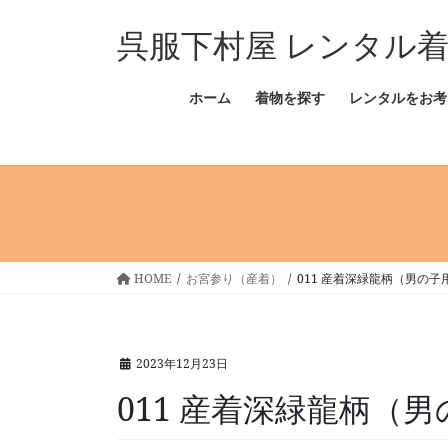
コ
ナ
呉服下村屋 レンタル
ン
ビ
テ
ゲ
ン
ー
ホーム
着物を探す
レンタルをお考
ツ
シ
へ
ョ
ス
ン
キ
に
ッ
移
プ
動
HOME
お宮参り（産着）
011 産着深緑龍柄（男の子
2023年12月23日
011 産着深緑龍柄（