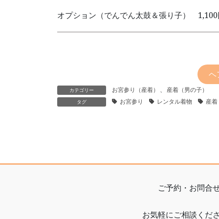
オプション（でんでん太鼓＆張り子） 1,10
ヘ
お宮参り（産着）
、
産着（男の子）
カテゴリー
お宮参り
レンタル着物
産着
タグ
ご予約・お問合
お気軽にご相談くだ